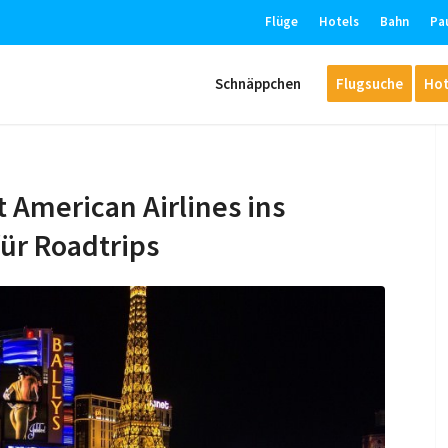
Flüge
Hotels
Bahn
Pa
Schnäppchen
Flugsuche
Hot
t American Airlines ins
für Roadtrips