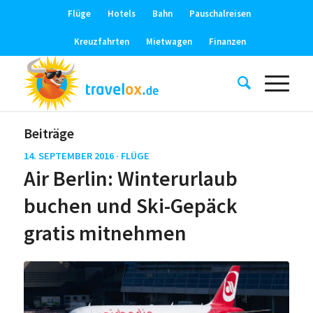
Flüge
Hotels
Bahn
Pauschalreisen
Kreuzfahrten
Mietwagen
Finanzen
Beiträge
14. SEPTEMBER 2016 ·
FLÜGE
Air Berlin: Winterurlaub
buchen und Ski-Gepäck
gratis mitnehmen