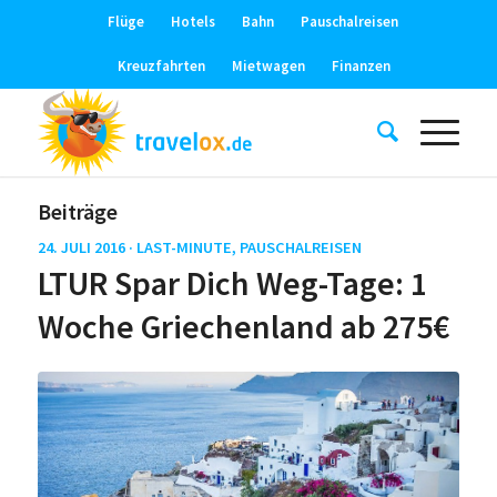
Flüge
Hotels
Bahn
Pauschalreisen
Kreuzfahrten
Mietwagen
Finanzen
Beiträge
24. JULI 2016 ·
LAST-MINUTE
,
PAUSCHALREISEN
LTUR Spar Dich Weg-Tage: 1
Woche Griechenland ab 275€