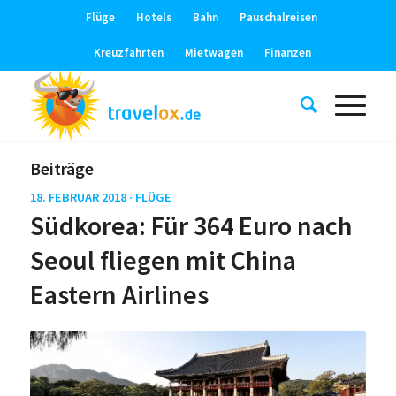
Flüge
Hotels
Bahn
Pauschalreisen
Kreuzfahrten
Mietwagen
Finanzen
Beiträge
18. FEBRUAR 2018 ·
FLÜGE
Südkorea: Für 364 Euro nach
Seoul fliegen mit China
Eastern Airlines