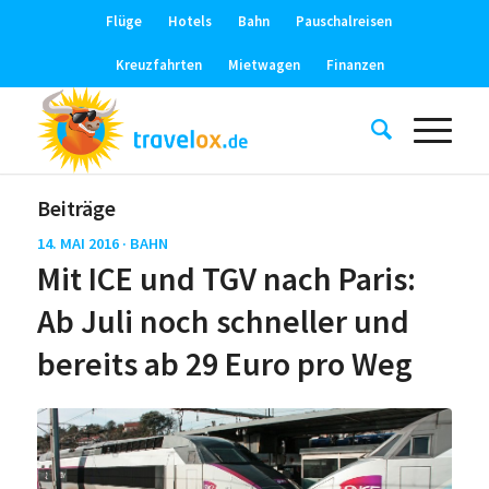
Flüge
Hotels
Bahn
Pauschalreisen
Kreuzfahrten
Mietwagen
Finanzen
Beiträge
14. MAI 2016 ·
BAHN
Mit ICE und TGV nach Paris:
Ab Juli noch schneller und
bereits ab 29 Euro pro Weg