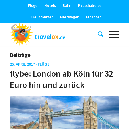
Flüge
Hotels
Bahn
Pauschalreisen
Kreuzfahrten
Mietwagen
Finanzen
Beiträge
25. APRIL 2017 ·
FLÜGE
flybe: London ab Köln für 32
Euro hin und zurück