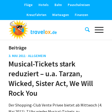
Flüge
Hotels
Bahn
Pauschalreisen
Kreuzfahrten
Mietwagen
Finanzen
Beiträge
3. MAI 2011 ·
ALLGEMEIN
Musical-Tickets stark
reduziert – u.a. Tarzan,
Wicked, Sister Act, We Will
Rock You
Der Shopping-Club Vente Privee bietet ab Mittwoch (4.
Mai 2011), 7 Uhr wieder Musical-Tickets zu