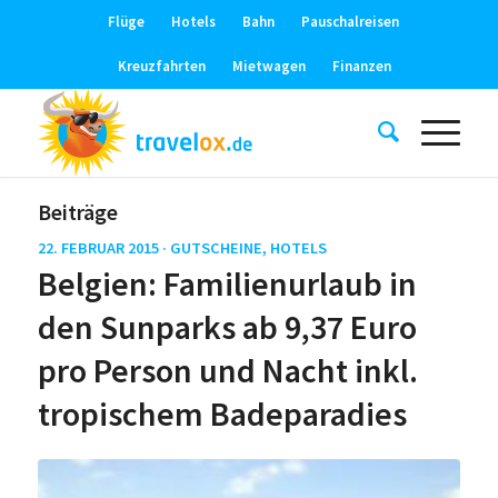
Flüge
Hotels
Bahn
Pauschalreisen
Kreuzfahrten
Mietwagen
Finanzen
Beiträge
22. FEBRUAR 2015 ·
GUTSCHEINE
,
HOTELS
Belgien: Familienurlaub in
den Sunparks ab 9,37 Euro
pro Person und Nacht inkl.
tropischem Badeparadies