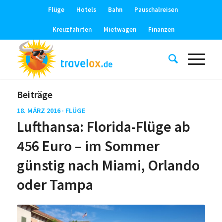
Flüge
Hotels
Bahn
Pauschalreisen
Kreuzfahrten
Mietwagen
Finanzen
Beiträge
18. MÄRZ 2016 ·
FLÜGE
Lufthansa: Florida-Flüge ab
456 Euro – im Sommer
günstig nach Miami, Orlando
oder Tampa