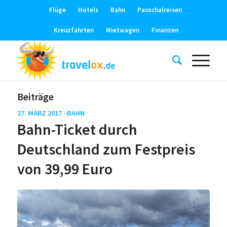
Flüge
Hotels
Bahn
Pauschalreisen
Kreuzfahrten
Mietwagen
Finanzen
Beiträge
27. MÄRZ 2017 ·
BAHN
Bahn-Ticket durch
Deutschland zum Festpreis
von 39,99 Euro