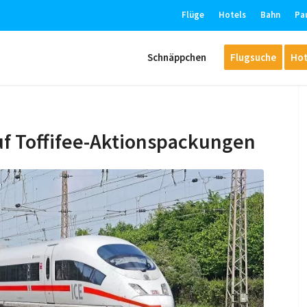
Flüge
Hotels
Bahn
Pa
Schnäppchen
Flugsuche
Hot
uf Toffifee-Aktionspackungen