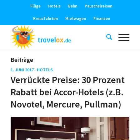
Flüge
Hotels
Bahn
Pauschalreisen
Kreuzfahrten
Mietwagen
Finanzen
Beiträge
1. JUNI 2017 ·
HOTELS
Verrückte Preise: 30 Prozent
Rabatt bei Accor-Hotels (z.B.
Novotel, Mercure, Pullman)