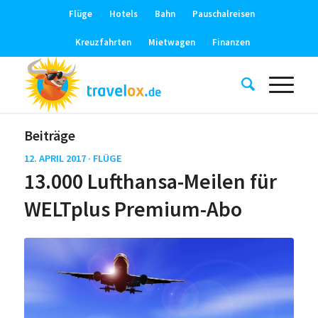
Flüge
Hotels
Bahn
Pauschalreisen
Kreuzfahrten
Mietwagen
Finanzen
Beiträge
12. APRIL 2017 ·
FLÜGE
13.000 Lufthansa-Meilen für
WELTplus Premium-Abo