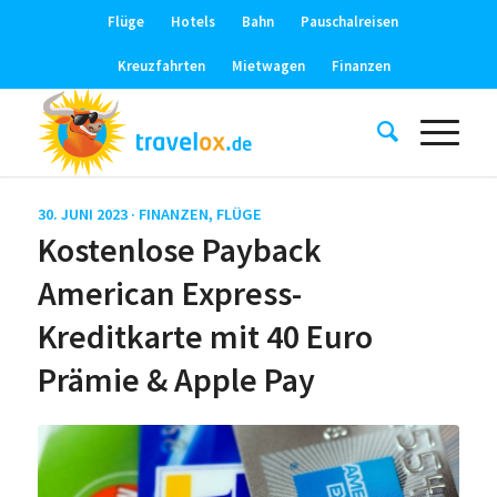
Flüge
Hotels
Bahn
Pauschalreisen
Kreuzfahrten
Mietwagen
Finanzen
30. JUNI 2023 ·
FINANZEN
,
FLÜGE
Kostenlose Payback
American Express-
Kreditkarte mit 40 Euro
Prämie & Apple Pay