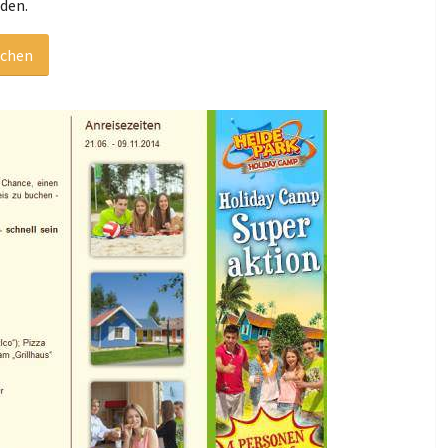
rden.
uchen