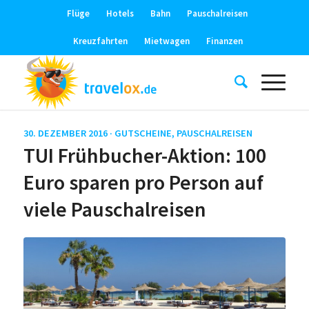
Flüge
Hotels
Bahn
Pauschalreisen
Kreuzfahrten
Mietwagen
Finanzen
30. DEZEMBER 2016 ·
GUTSCHEINE
,
PAUSCHALREISEN
TUI Frühbucher-Aktion: 100
Euro sparen pro Person auf
viele Pauschalreisen