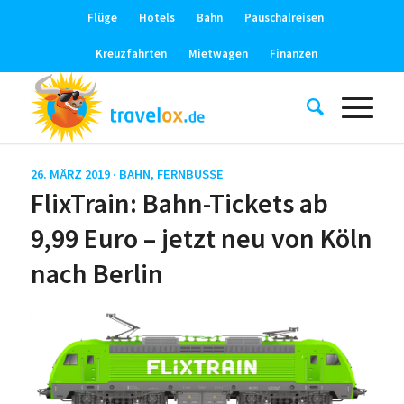
Flüge
Hotels
Bahn
Pauschalreisen
Kreuzfahrten
Mietwagen
Finanzen
26. MÄRZ 2019 ·
BAHN
,
FERNBUSSE
FlixTrain: Bahn-Tickets ab
9,99 Euro – jetzt neu von Köln
nach Berlin