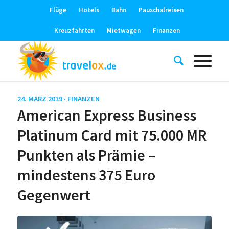
Flüge
Hotels
Bahn
Pauschalreisen
Kreuzfahrten
Mietwagen
Finanzen
24. MÄRZ 2019 ·
FINANZEN
American Express Business
Platinum Card mit 75.000 MR
Punkten als Prämie –
mindestens 375 Euro
Gegenwert