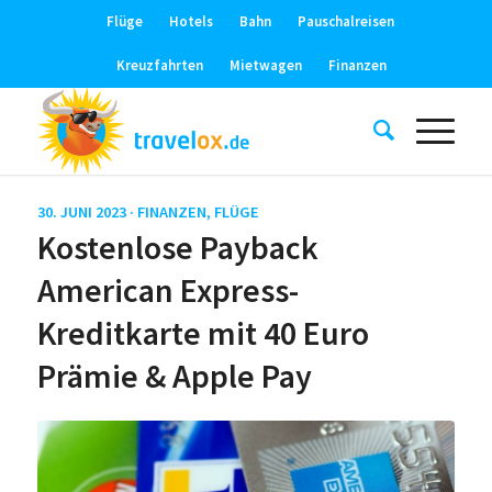
Flüge
Hotels
Bahn
Pauschalreisen
Kreuzfahrten
Mietwagen
Finanzen
30. JUNI 2023 ·
FINANZEN
,
FLÜGE
Kostenlose Payback
American Express-
Kreditkarte mit 40 Euro
Prämie & Apple Pay