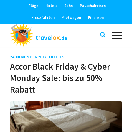
Flüge
Hotels
Bahn
Pauschalreisen
Kreuzfahrten
Mietwagen
Finanzen
24. NOVEMBER 2017 ·
HOTELS
Accor Black Friday & Cyber
Monday Sale: bis zu 50%
Rabatt