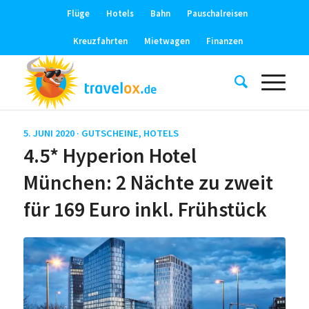
Flüge
Hotels
Bahn
Pauschalreisen
Kreuzfahrten
Mietwagen
Finanzen
5. JUNI 2020 ·
GUTSCHEINE
,
HOTELS
4.5* Hyperion Hotel
München: 2 Nächte zu zweit
für 169 Euro inkl. Frühstück