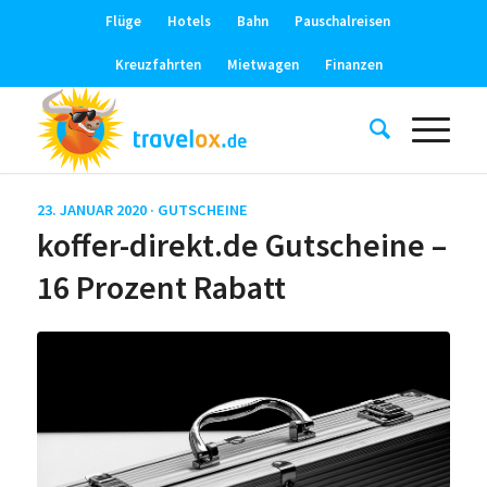
Flüge
Hotels
Bahn
Pauschalreisen
Kreuzfahrten
Mietwagen
Finanzen
23. JANUAR 2020 ·
GUTSCHEINE
koffer-direkt.de Gutscheine –
16 Prozent Rabatt