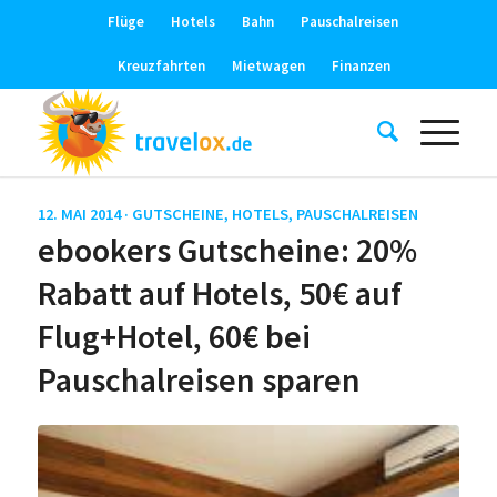
Flüge
Hotels
Bahn
Pauschalreisen
Kreuzfahrten
Mietwagen
Finanzen
12. MAI 2014 ·
GUTSCHEINE
,
HOTELS
,
PAUSCHALREISEN
ebookers Gutscheine: 20%
Rabatt auf Hotels, 50€ auf
Flug+Hotel, 60€ bei
Pauschalreisen sparen