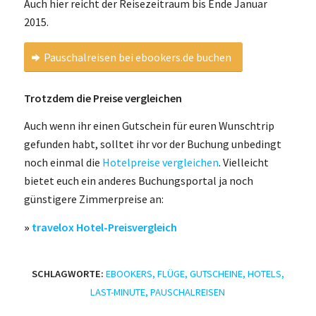
Auch hier reicht der Reisezeitraum bis Ende Januar
2015.
Pauschalreisen bei ebookers.de buchen
Trotzdem die Preise vergleichen
Auch wenn ihr einen Gutschein für euren Wunschtrip
gefunden habt, solltet ihr vor der Buchung unbedingt
noch einmal die
Hotelpreise vergleichen
. Vielleicht
bietet euch ein anderes Buchungsportal ja noch
günstigere Zimmerpreise an:
»
travelox Hotel-Preisvergleich
SCHLAGWORTE:
EBOOKERS
,
FLÜGE
,
GUTSCHEINE
,
HOTELS
,
LAST-MINUTE
,
PAUSCHALREISEN