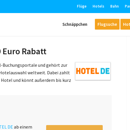
Flüge
Hotels
Bahn
Pa
Schnäppchen
Flugsuche
Hot
 Euro Rabatt
el-Buchungsportale und gehört zur
 Hotelauswahl weltweit. Dabei zahlt
m Hotel und könnt außerdem bis kurz
TEL DE
ab einem