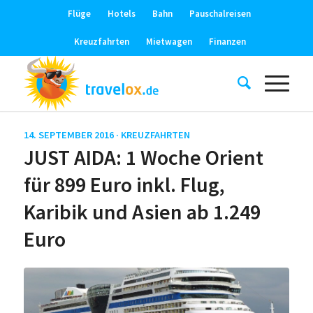
Flüge
Hotels
Bahn
Pauschalreisen
Kreuzfahrten
Mietwagen
Finanzen
14. SEPTEMBER 2016 ·
KREUZFAHRTEN
JUST AIDA: 1 Woche Orient
für 899 Euro inkl. Flug,
Karibik und Asien ab 1.249
Euro