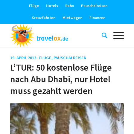
Flüge
Hotels
Bahn
Pauschalreisen
Kreuzfahrten
Mietwagen
Finanzen
19. APRIL 2013 ·
FLÜGE
,
PAUSCHALREISEN
L’TUR: 50 kostenlose Flüge
nach Abu Dhabi, nur Hotel
muss gezahlt werden