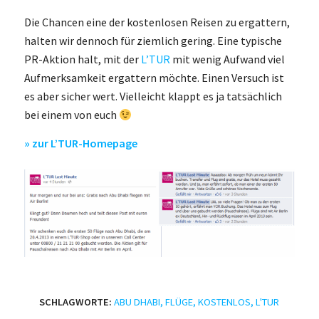
Die Chancen eine der kostenlosen Reisen zu ergattern,
halten wir dennoch für ziemlich gering. Eine typische
PR-Aktion halt, mit der
L’TUR
mit wenig Aufwand viel
Aufmerksamkeit ergattern möchte. Einen Versuch ist
es aber sicher wert. Vielleicht klappt es ja tatsächlich
bei einem von euch
» zur L’TUR-Homepage
SCHLAGWORTE:
ABU DHABI
,
FLÜGE
,
KOSTENLOS
,
L'TUR