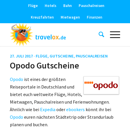
Flüge
Hotels
Bahn
Pauschalreisen
Kreuzfahrten
Mietwagen
Finanzen
27. JULI 2017 ·
FLÜGE
,
GUTSCHEINE
,
PAUSCHALREISEN
Opodo Gutscheine
Opodo
ist eines der größten
Reiseportale in Deutschland und
bietet euch weltweite Flüge, Hotels,
Mietwagen, Pauschalreisen und Ferienwohnungen.
Ähnlich wie bei
Expedia
oder
ebookers
könnt ihr bei
Opodo
euren nächsten Städtetrip oder Strandurlaub
planen und buchen.