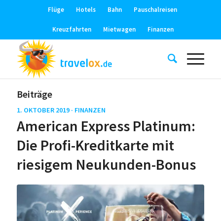
Flüge
Hotels
Bahn
Pauschalreisen
Kreuzfahrten
Mietwagen
Finanzen
Beiträge
1. OKTOBER 2019 ·
FINANZEN
American Express Platinum:
Die Profi-Kreditkarte mit
riesigem Neukunden-Bonus