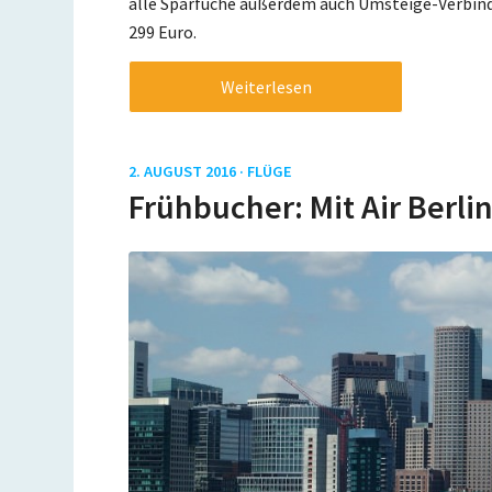
alle Sparfüche außerdem auch Umsteige-Verbin
299 Euro.
Weiterlesen
2. AUGUST 2016 ·
FLÜGE
Frühbucher: Mit Air Berli