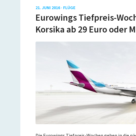
21. JUNI 2016 ·
FLÜGE
Eurowings Tiefpreis-Woch
Korsika ab 29 Euro oder 
Die Eurowings Tiefpreis-Wochen gehen in die näc