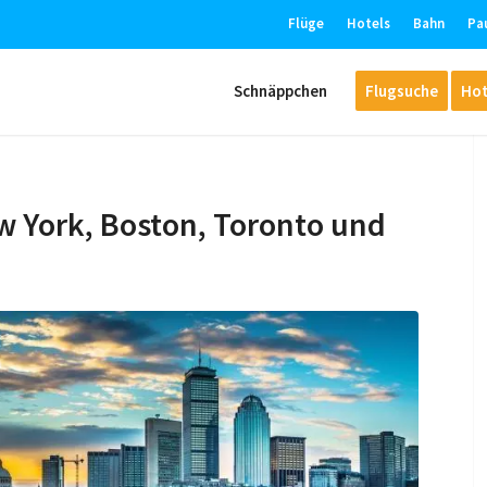
Flüge
Hotels
Bahn
Pa
Schnäppchen
Flugsuche
Hot
w York, Boston, Toronto und