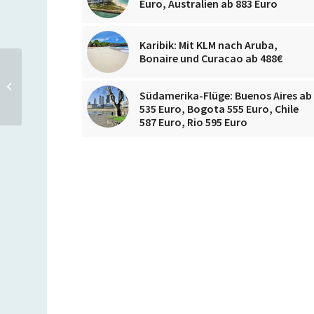
Euro, Australien ab 883 Euro
Karibik: Mit KLM nach Aruba,
Bonaire und Curacao ab 488€
Fly & Drive San Francisco:
Air Berlin-Flug + 14 Tage
Südamerika-Flüge: Buenos Aires ab
Mietwagen für 719...
535 Euro, Bogota 555 Euro, Chile
587 Euro, Rio 595 Euro