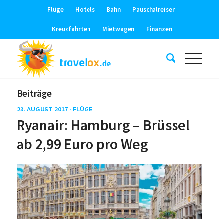
Flüge
Hotels
Bahn
Pauschalreisen
Kreuzfahrten
Mietwagen
Finanzen
Beiträge
23. AUGUST 2017 ·
FLÜGE
Ryanair: Hamburg – Brüssel
ab 2,99 Euro pro Weg