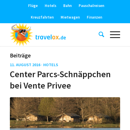
Flüge
Hotels
Bahn
Pauschalreisen
Kreuzfahrten
Mietwagen
Finanzen
Beiträge
11. AUGUST 2016 ·
HOTELS
Center Parcs-Schnäppchen
bei Vente Privee