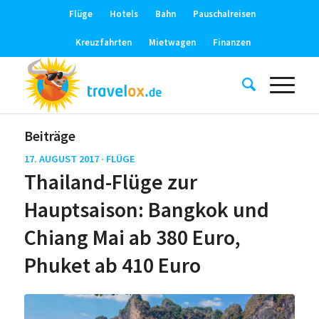
Flüge
Hotels
Bahn
Pauschalreisen
Kreuzfahrten
Mietwagen
Finanzen
Beiträge
17. AUGUST 2017 ·
FLÜGE
Thailand-Flüge zur
Hauptsaison: Bangkok und
Chiang Mai ab 380 Euro,
Phuket ab 410 Euro