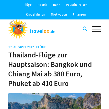
Flüge
Hotels
Bahn
Pauschalreisen
Kreuzfahrten
Mietwagen
Finanzen
17. AUGUST 2017 ·
FLÜGE
Thailand-Flüge zur
Hauptsaison: Bangkok und
Chiang Mai ab 380 Euro,
Phuket ab 410 Euro