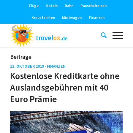
Flüge
Hotels
Bahn
Pauschalreisen
Kreuzfahrten
Mietwagen
Finanzen
Beiträge
12. OKTOBER 2019 ·
FINANZEN
Kostenlose Kreditkarte ohne
Auslandsgebühren mit 40
Euro Prämie