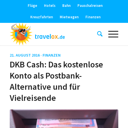
Flüge
Hotels
Bahn
Pauschalreisen
Kreuzfahrten
Mietwagen
Finanzen
21. AUGUST 2016 ·
FINANZEN
DKB Cash: Das kostenlose
Konto als Postbank-
Alternative und für
Vielreisende