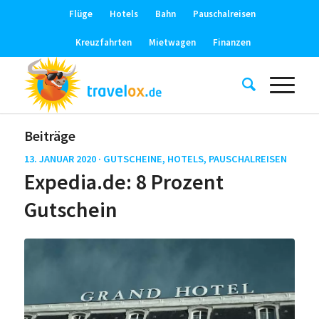
Flüge
Hotels
Bahn
Pauschalreisen
Kreuzfahrten
Mietwagen
Finanzen
Beiträge
13. JANUAR 2020 ·
GUTSCHEINE
,
HOTELS
,
PAUSCHALREISEN
Expedia.de: 8 Prozent
Gutschein