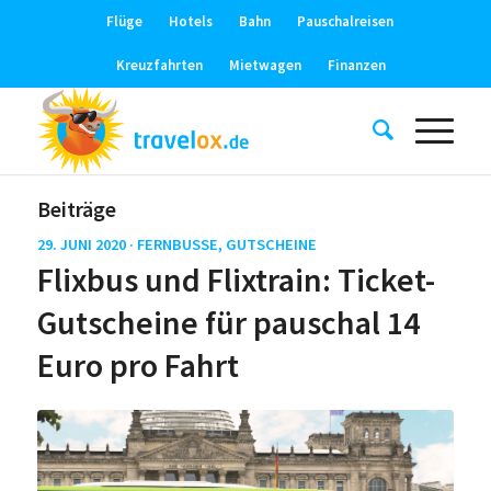
Flüge
Hotels
Bahn
Pauschalreisen
Kreuzfahrten
Mietwagen
Finanzen
Beiträge
29. JUNI 2020 ·
FERNBUSSE
,
GUTSCHEINE
Flixbus und Flixtrain: Ticket-
Gutscheine für pauschal 14
Euro pro Fahrt