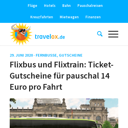
Flüge
Hotels
Bahn
Pauschalreisen
Kreuzfahrten
Mietwagen
Finanzen
29. JUNI 2020 ·
FERNBUSSE
,
GUTSCHEINE
Flixbus und Flixtrain: Ticket-
Gutscheine für pauschal 14
Euro pro Fahrt