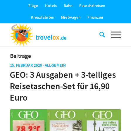
Flüge
Hotels
Bahn
Pauschalreisen
Kreuzfahrten
Mietwagen
Finanzen
Beiträge
15. FEBRUAR 2020 ·
ALLGEMEIN
GEO: 3 Ausgaben + 3-teiliges
Reisetaschen-Set für 16,90
Euro