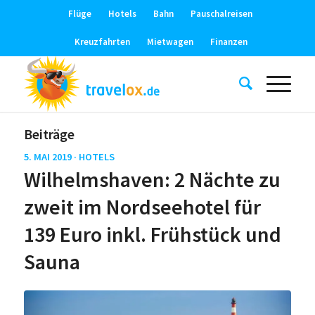
Flüge
Hotels
Bahn
Pauschalreisen
Kreuzfahrten
Mietwagen
Finanzen
Beiträge
5. MAI 2019 ·
HOTELS
Wilhelmshaven: 2 Nächte zu
zweit im Nordseehotel für
139 Euro inkl. Frühstück und
Sauna