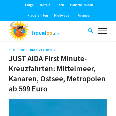
Flüge
Hotels
Bahn
Pauschalreisen
Kreuzfahrten
Mietwagen
Finanzen
1. JULI 2015 ·
KREUZFAHRTEN
JUST AIDA First Minute-
Kreuzfahrten: Mittelmeer,
Kanaren, Ostsee, Metropolen
ab 599 Euro