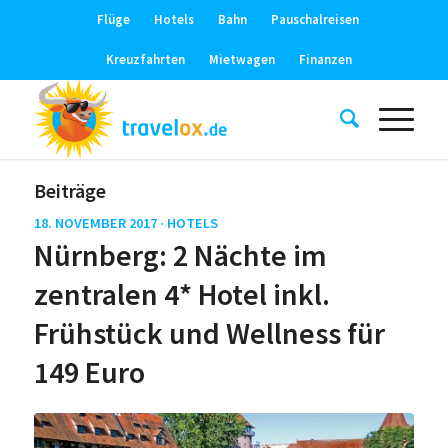
Flüge
Hotels
Bahn
Pauschalreisen
Kreuzfahrten
Mietwagen
Finanzen
Beiträge
18. NOVEMBER 2017 ·
HOTELS
Nürnberg: 2 Nächte im
zentralen 4* Hotel inkl.
Frühstück und Wellness für
149 Euro