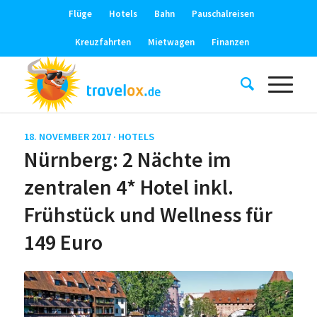
Flüge
Hotels
Bahn
Pauschalreisen
Kreuzfahrten
Mietwagen
Finanzen
18. NOVEMBER 2017 ·
HOTELS
Nürnberg: 2 Nächte im
zentralen 4* Hotel inkl.
Frühstück und Wellness für
149 Euro