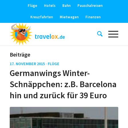
Flüge
Hotels
Bahn
Pauschalreisen
Kreuzfahrten
Mietwagen
Finanzen
Beiträge
17. NOVEMBER 2015 ·
FLÜGE
Germanwings Winter-
Schnäppchen: z.B. Barcelona
hin und zurück für 39 Euro