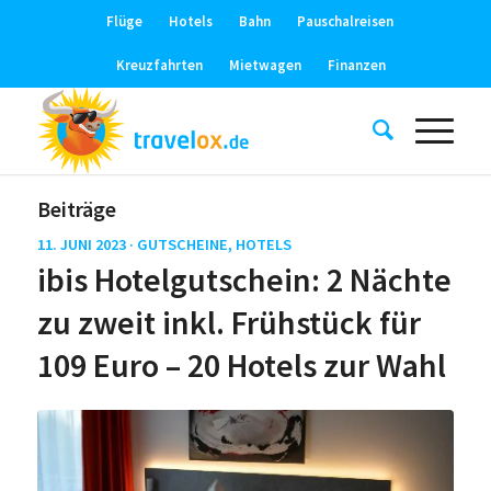
Flüge
Hotels
Bahn
Pauschalreisen
Kreuzfahrten
Mietwagen
Finanzen
Beiträge
11. JUNI 2023 ·
GUTSCHEINE
,
HOTELS
ibis Hotelgutschein: 2 Nächte
zu zweit inkl. Frühstück für
109 Euro – 20 Hotels zur Wahl