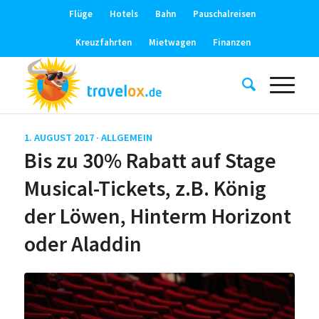
Flüge
Hotels
Bahn
Pauschalreisen
Kreuzfahrten
Mietwagen
Finanzen
1. AUGUST 2017 ·
ALLGEMEIN
Bis zu 30% Rabatt auf Stage
Musical-Tickets, z.B. König
der Löwen, Hinterm Horizont
oder Aladdin