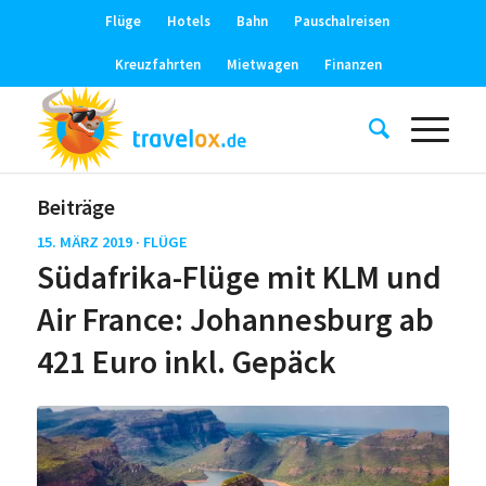
Flüge
Hotels
Bahn
Pauschalreisen
Kreuzfahrten
Mietwagen
Finanzen
Beiträge
15. MÄRZ 2019 ·
FLÜGE
Südafrika-Flüge mit KLM und
Air France: Johannesburg ab
421 Euro inkl. Gepäck