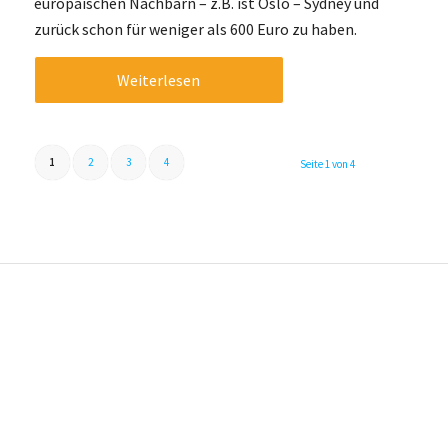
europäischen Nachbarn – z.B. ist Oslo – Sydney und
zurück schon für weniger als 600 Euro zu haben.
Weiterlesen
1
2
3
4
Seite 1 von 4