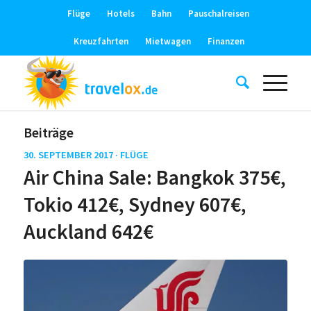
Flüge
Hotels
Bahn
Pauschalreisen
Kreuzfahrten
Mietwagen
Finanzen
Beiträge
30. SEPTEMBER 2017 ·
FLÜGE
Air China Sale: Bangkok 375€,
Tokio 412€, Sydney 607€,
Auckland 642€