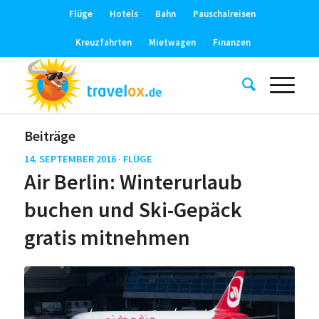
Flüge
Hotels
Bahn
Pauschalreisen
Kreuzfahrten
Mietwagen
Finanzen
Beiträge
14. SEPTEMBER 2016 ·
FLÜGE
Air Berlin: Winterurlaub
buchen und Ski-Gepäck
gratis mitnehmen